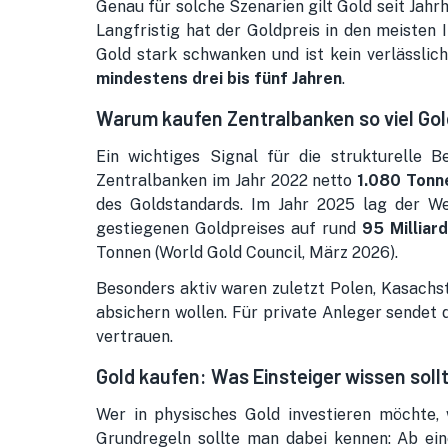
Genau für solche Szenarien gilt Gold seit Jahr
Langfristig hat der Goldpreis in den meisten 
Gold stark schwanken und ist kein verlässlic
mindestens drei bis fünf Jahren
.
Warum kaufen Zentralbanken so viel Go
Ein wichtiges Signal für die strukturelle
Zentralbanken im Jahr 2022 netto
1.080 Tonn
des Goldstandards. Im Jahr 2025 lag der W
gestiegenen Goldpreises auf rund
95 Milliar
Tonnen (World Gold Council, März 2026).
Besonders aktiv waren zuletzt Polen, Kasachsta
absichern wollen. Für private Anleger sendet d
vertrauen.
Gold kaufen: Was Einsteiger wissen soll
Wer in physisches Gold investieren möchte,
Grundregeln sollte man dabei kennen: Ab e