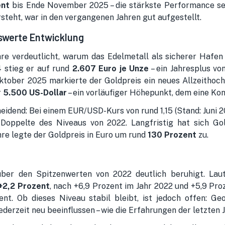
ent
bis Ende November 2025 – die stärkste Performance sei
rsteht, war in den vergangenen Jahren gut aufgestellt.
nswerte Entwicklung
re verdeutlicht, warum das Edelmetall als sicherer Hafen 
4 stieg er auf rund
2.607 Euro je Unze
– ein Jahresplus vo
ktober 2025 markierte der Goldpreis ein neues Allzeithoc
r
5.500 US-Dollar
– ein vorläufiger Höhepunkt, dem eine Kon
eidend: Bei einem EUR/USD-Kurs von rund 1,15 (Stand: Juni 2
Doppelte des Niveaus von 2022. Langfristig hat sich Gol
hre legte der Goldpreis in Euro um rund
130 Prozent
zu.
über den Spitzenwerten von 2022 deutlich beruhigt. Lau
+2,2 Prozent
, nach +6,9 Prozent im Jahr 2022 und +5,9 Pro
nt. Ob dieses Niveau stabil bleibt, ist jedoch offen: Ge
erzeit neu beeinflussen – wie die Erfahrungen der letzten 