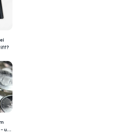
ei
iff?
im
 – und