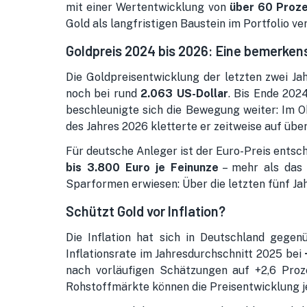
mit einer Wertentwicklung von
über 60 Proz
Gold als langfristigen Baustein im Portfolio ve
Goldpreis 2024 bis 2026: Eine bemerke
Die Goldpreisentwicklung der letzten zwei Jah
noch bei rund
2.063 US-Dollar
. Bis Ende 202
beschleunigte sich die Bewegung weiter: Im O
des Jahres 2026 kletterte er zeitweise auf übe
Für deutsche Anleger ist der Euro-Preis entsch
bis 3.800 Euro je Feinunze
– mehr als das 
Sparformen erwiesen: Über die letzten fünf Ja
Schützt Gold vor Inflation?
Die Inflation hat sich in Deutschland gegen
Inflationsrate im Jahresdurchschnitt 2025 bei
nach vorläufigen Schätzungen auf +2,6 Proze
Rohstoffmärkte können die Preisentwicklung jed