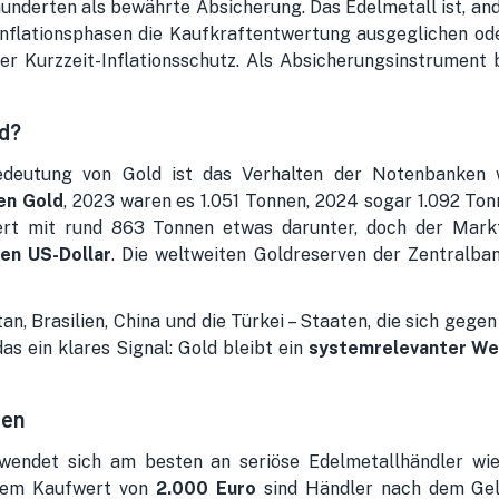
hunderten als bewährte Absicherung. Das Edelmetall ist, an
Inflationsphasen die Kaufkraftentwertung ausgeglichen ode
her Kurzzeit-Inflationsschutz. Als Absicherungsinstrument
ld?
 Bedeutung von Gold ist das Verhalten der Notenbanken 
en Gold
, 2023 waren es 1.051 Tonnen, 2024 sogar 1.092 Ton
ert mit rund 863 Tonnen etwas darunter, doch der Markt
den US-Dollar
. Die weltweiten Goldreserven der Zentralba
n, Brasilien, China und die Türkei – Staaten, die sich gege
as ein klares Signal: Gold bleibt ein
systemrelevanter We
ten
 wendet sich am besten an seriöse Edelmetallhändler wi
inem Kaufwert von
2.000 Euro
sind Händler nach dem Geld