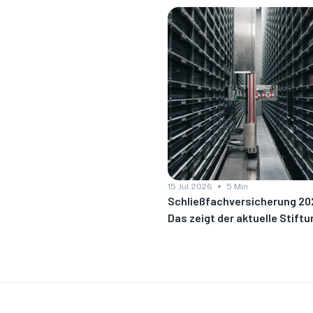
rn: Warum
 Backup
der extern lagern
nd worauf es bei der
15 Jul 2026
5 Min
Schließfachversicherung 20
Das zeigt der aktuelle Stiftu
Warentest-Vergleich