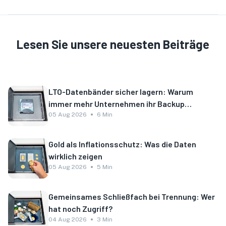
Lesen Sie unsere neuesten Beiträge
LTO-Datenbänder sicher lagern: Warum
immer mehr Unternehmen ihr Backup
auslagern
05 Aug 2026
6 Min
Gold als Inflationsschutz: Was die Daten
wirklich zeigen
05 Aug 2026
5 Min
Gemeinsames Schließfach bei Trennung: Wer
hat noch Zugriff?
04 Aug 2026
3 Min