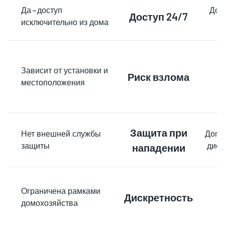
Да – доступ
Дос
Доступ 24/7
исключительно из дома
Зависит от установки и
Риск взлома
местоположения
Защита при
Нет внешней службы
Допо
защиты
дисп
нападении
Ограничена рамками
Дискретность
домохозяйства