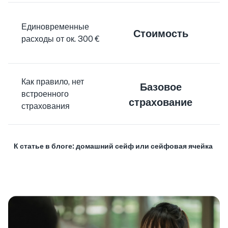
Единовременные
Стоимость
в
расходы от ок. 300 €
Как правило, нет
Базовое
встроенного
м
страхование
страхования
К статье в блоге: домашний сейф или сейфовая ячейка