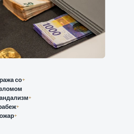
ража со
+
зломом
андализм
+
рабеж
+
ожар
+