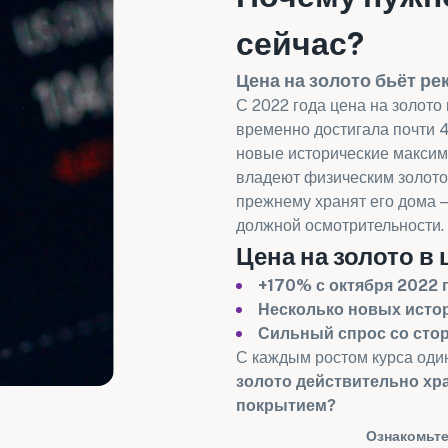
сейчас?
Цена на золото бьёт ре
С 2022 года цена на золото
временно достигала почти 
новые исторические максим
владеют физическим золото
прежнему хранят его дома —
должной осмотрительности.
Цена на золото в
+170% с октября 2022 
Несколько новых истор
Сильный спрос со сто
С каждым ростом курса один
золото действительно хра
покрытием?
Ознакомьте