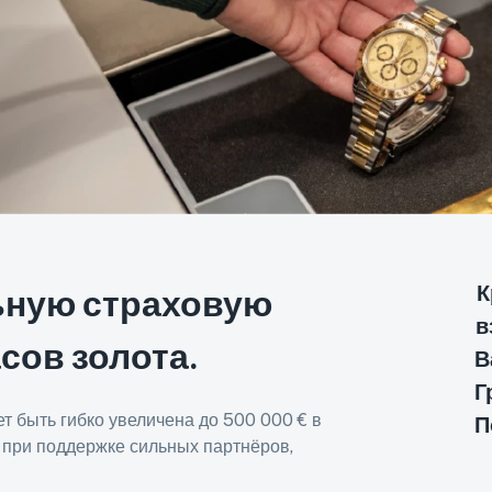
К
ьную страховую
в
сов золота.
В
Г
т быть гибко увеличена до 500 000 € в
П
 при поддержке сильных партнёров,