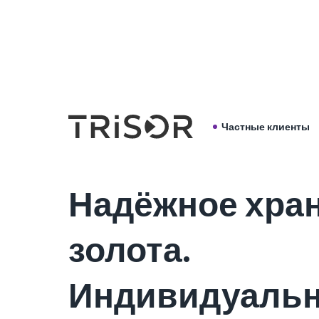
Обратите внимание, что наш персонал не говорит на
Если вам нужна помощь для консультаций или подпис
воспользоваться
Русский
Частные клиенты
Надёжное хра
золота.
Индивидуаль