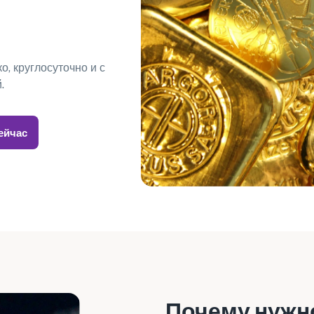
о, круглосуточно и с
.
ейчас
Почему нужн