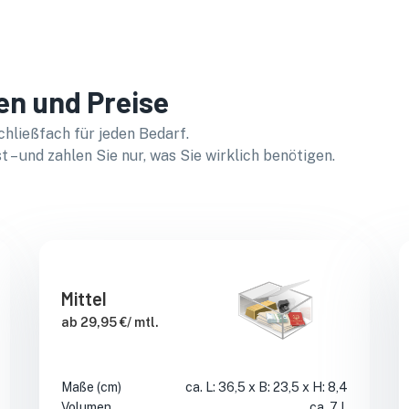
en und Preise
chließfach für jeden Bedarf.
t – und zahlen Sie nur, was Sie wirklich benötigen.
Mittel
ab 29,95 €/ mtl.
Maße (cm)
ca. L: 36,5 x B: 23,5 x H: 8,4
Volumen
ca. 7 L