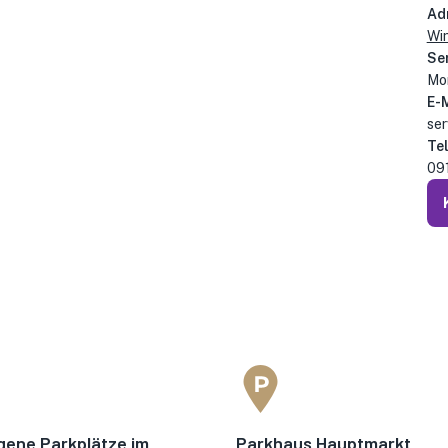
Ad
Win
Se
Mon
E-
ser
Te
09
gene Parkplätze im
Parkhaus Hauptmarkt