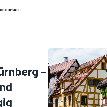
schäftskunden
ürnberg –
und
gig