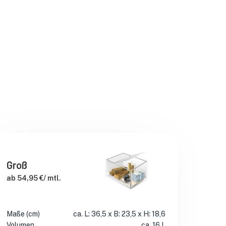
Groß
ab 54,95 €/ mtl.
Maße (cm)
ca. L: 36,5 x B: 23,5 x H: 18,6
Volumen
ca. 16 L