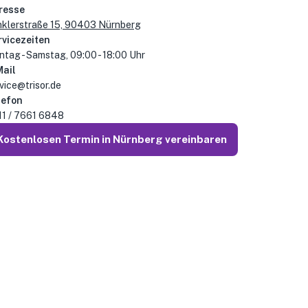
resse
klerstraße 15, 90403 Nürnberg
rvicezeiten
tag - Samstag, 09:00 - 18:00 Uhr
Mail
vice@trisor.de
lefon
11 / 7661 6848
Kostenlosen Termin in Nürnberg vereinbaren