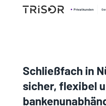
Privatkunden
Ge
Schließfach in N
sicher, flexibel 
bankenunabhän