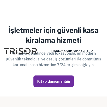
Lütfen servis personelimizin seçilen dili konuşmadığını
unutmayın. Ürünle ilgili detaylı bilgiler için lütfen web
sitemize başvurun. Danışmanlık veya sözleşme imzalama
için yardıma ihtiyacınız varsa bir tercüman getirebilirsiniz. da
İşletmeler için güvenli kasa
kullanabilirsiniz
Türkçe
kiralama hizmeti
Danışmanlık randevusu al
Almanya genelinde yedi lokasyonda, en modern
güvenlik teknolojisi ve özel iş çözümleri ile donatılmış
korumalı kasa hizmetine 7/24 erişim sağlayın.
Kitap danışmanlığı