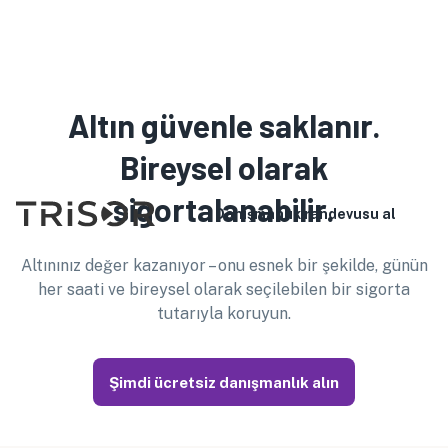
Lütfen servis personelimizin seçilen dili konuşmadığını
unutmayın. Ürünle ilgili detaylı bilgiler için lütfen web
sitemize başvurun. Danışmanlık veya sözleşme imzalama
için yardıma ihtiyacınız varsa bir tercüman getirebilirsiniz. da
Altın güvenle saklanır.
kullanabilirsiniz
Türkçe
Bireysel olarak
sigortalanabilir.
Danışmanlık randevusu al
Altınınız değer kazanıyor – onu esnek bir şekilde, günün
her saati ve bireysel olarak seçilebilen bir sigorta
tutarıyla koruyun.
Şimdi ücretsiz danışmanlık alın