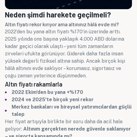
Neden şimdi harekete geçilmeli?
Altın fiyatı rekor kırıyor ama altınınız hâlâ evde mi?
2022’den bu yana altın fiyatı %170’in üzerinde arttı.
2025 yılında ons başına yaklaşık 4.000 ABD dolarına
kadar geçici olarak ulaştı – yeni tüm zamanların
zirveleri ufukta görünüyor. Giderek daha fazla insan
yüksek değerli fiziksel altına sahip. Ancak birçok kişi
hâlâ altınını evde saklıyor – korumasız, sigortasız ve
çoğu zaman yeterince düşünmeden.
Altın fiyatı rakamlarla
2022 Ekim'den bu yana +%170
2024 ve 2025'te birçok yeni rekor
Merkez bankaları ve bireysel yatırımcılardan güçlü
talep
Her fiyat artışıyla birlikte bir soru daha da acil hale
geliyor:
Altınım gerçekten nerede güvenle saklanıyor
– ve sigorta kapsamında mı?