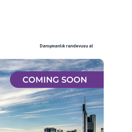
urun. Danışmanlık veya sözleşme imzalama için yardıma
Danışmanlık randevusu al