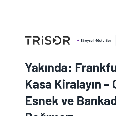
Lütfen servis personelimizin seçilen dili konuşmadığını 
ihtiyacınız varsa bir tercüman getirebilirsiniz. da kullana
Türkçe
Bireysel Müşteriler
Yakında: Frankfu
Kasa Kiralayın – 
Esnek ve Banka