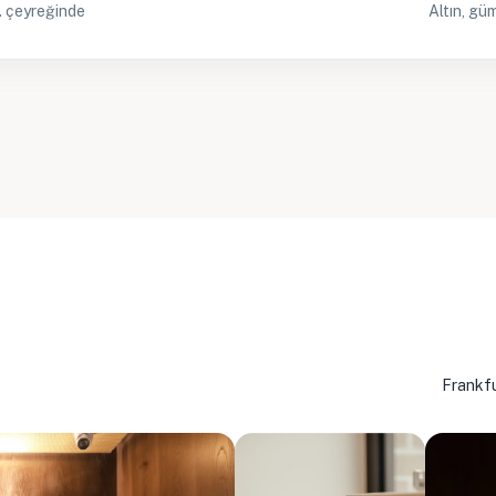
4. çeyreğinde
Altın, gü
Frankfu