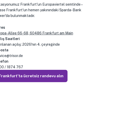
asyonumuz Frankfurt'un Europaviertel semtinde –
se Frankfurt'un hemen yakınındaki Sparda-Bank
er'da bulunmaktadır.
res
ropa-Allee 66-68, 60486 Frankfurt am Main
lış Saatleri
nlanan açılış: 2026'nın 4. çeyreğinde
posta
vice@trisor.de
lefon
00 / 1874 767
Frankfurt'ta ücretsiz randevu alın