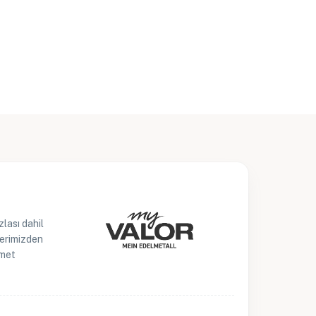
lası dahil
lerimizden
zmet