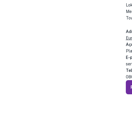
Lok
Mes
Tow
Ad
Eu
Açı
Pla
E-
ser
Te
08