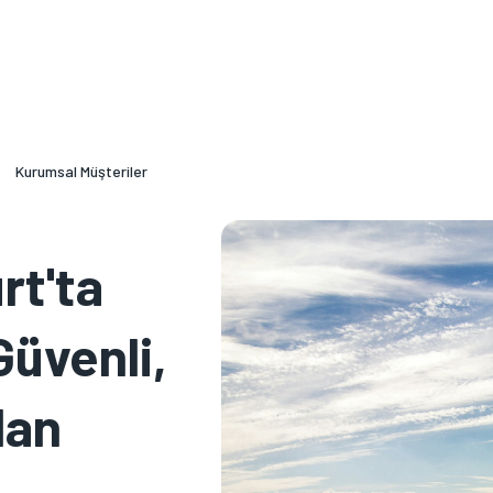
unutmayın. Ürünle ilgili detaylı bilgiler için lütfen web sitemize başv
bilirsiniz
Kurumsal Müşteriler
rt'ta
Güvenli,
dan