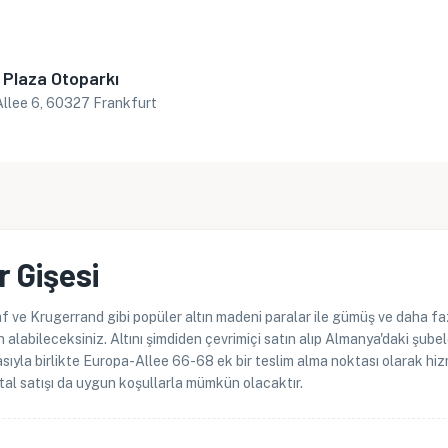
 Plaza Otoparkı
llee 6, 60327 Frankfurt
r Gişesi
 ve Krugerrand gibi popüler altın madeni paralar ile gümüş ve daha faz
 alabileceksiniz. Altını şimdiden çevrimiçi satın alıp Almanya'daki şube
lmasıyla birlikte Europa-Allee 66-68 ek bir teslim alma noktası olarak hi
etal satışı da uygun koşullarla mümkün olacaktır.