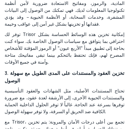
المادية، والرموز، ومفاتيح الاستعادة ضرورية لأمن أنظمة
تكنولوجيا المعلومات لديك. فهي تمكنك من الوصول إلى البيانات
المشفرة، وخدمات السحابة، أو الأنظمة الحيوية – وقد يؤدي
فقدانها أو تخزينها بشكل غير آمن إلى عواقب وخيمة.
توفر لك Trisor إمكانية تخزين هذه الوسائط الحساسة بشكل
احترافي بما يتوافق مع سياسات الوصول الخاصة بك. سواء كنت
بحاجة إلى تطبيق مبدأ "الأربع عيون" أو الرموز المؤقتة للأشخاص
المصرح لهم، فإنك تحتفظ بالتحكم بينما تبقى مفاتيحك متاحة
وآمنة في جميع الأوقات.
3. تخزين العقود والمستندات على المدى الطويل مع سهولة
الوصول
تحتاج المستندات الأصلية، مثل الشهادات والعقود التأسيسية
والمستندات الحيوية الأخرى، إلى الأرشفة لعدة عقود، مع ضرورة
توفرها بسرعة عند الحاجة. غالباً لا توفر الحلول الداخلية الحماية
الكافية ضد الحريق أو السرقة، ولا توفر سهولة الوصول.
مع Trisor، تجمع بين أعلى درجات الأمان والمرونة: يتم تخزين
مستنداتك الحساسة بأمان في أنظمة خزائن حديثة وتكون متاحة