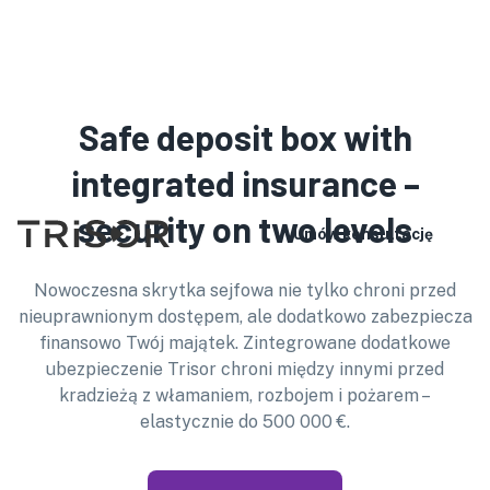
Prosimy pamiętać, że nasz personel nie mówi w wybranym
języku. Szczegółowe informacje o produkcie znajdą
Państwo na naszej stronie internetowej. W przypadku
konsultacji lub podpisania umowy mogą Państwo zabrać ze
Safe deposit box with
sobą tłumacza.
polski
integrated insurance –
security on two levels
Umów konsultację
Nowoczesna skrytka sejfowa nie tylko chroni przed
nieuprawnionym dostępem, ale dodatkowo zabezpiecza
finansowo Twój majątek. Zintegrowane dodatkowe
ubezpieczenie Trisor chroni między innymi przed
kradzieżą z włamaniem, rozbojem i pożarem –
elastycznie do 500 000 €.