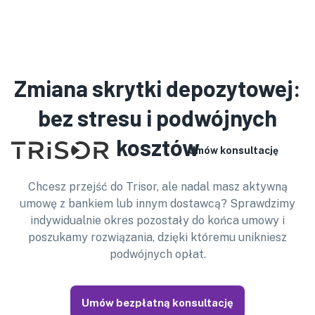
Prosimy pamiętać, że nasz personel nie mówi w wybranym
języku. Szczegółowe informacje o produkcie znajdą
Państwo na naszej stronie internetowej. W przypadku
konsultacji lub podpisania umowy mogą Państwo zabrać ze
Zmiana skrytki depozytowej:
sobą tłumacza.
polski
bez stresu i podwójnych
kosztów
Umów konsultację
Chcesz przejść do Trisor, ale nadal masz aktywną
umowę z bankiem lub innym dostawcą? Sprawdzimy
indywidualnie okres pozostały do końca umowy i
poszukamy rozwiązania, dzięki któremu unikniesz
podwójnych opłat.
Umów bezpłatną konsultację