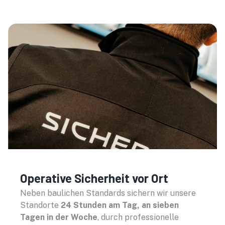
die
Widerstand
leistet
Nach EN 1143-1 zertifiziert:
Unsere Tresore erreichen
Widerstandsgrad X (Grad 10) –
einen der höchsten unabhängig
geprüften Sicherheitsgrade
Europas.
Operative Sicherheit vor Ort
Neben baulichen Standards sichern wir unsere
Standorte
24 Stunden am Tag, an sieben
Tagen in der Woche
, durch professionelle