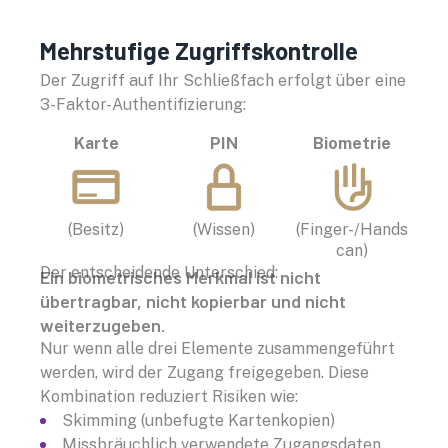
Mehrstufige Zugriffskontrolle
Der Zugriff auf Ihr Schließfach erfolgt über eine
3-Faktor-Authentifizierung:
Karte
PIN
Biometrie
(Besitz)
(Wissen)
(Finger-/Hands
can)
Der entscheidende Unterschied:
Ein biometrisches Merkmal ist nicht
übertragbar, nicht kopierbar und nicht
weiterzugeben.
Nur wenn alle drei Elemente zusammengeführt
werden, wird der Zugang freigegeben. Diese
Kombination reduziert Risiken wie:
Skimming (unbefugte Kartenkopien)
Missbräuchlich verwendete Zugangsdaten