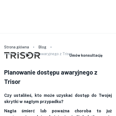
Prosimy pamiętać, że nasz personel nie mówi w wybranym
języku. Szczegółowe informacje o produkcie znajdą
Państwo na naszej stronie internetowej. W przypadku
konsultacji lub podpisania umowy mogą Państwo zabrać ze
sobą tłumacza.
polski
Strona główna
Blog
Planowanie dostępu awaryjnego z Trisor
Umów konsultację
Planowanie dostępu awaryjnego z
Trisor
Czy ustaliłeś, kto może uzyskać dostęp do Twojej
skrytki w nagłym przypadku?
Nagła śmierć lub poważna choroba to już