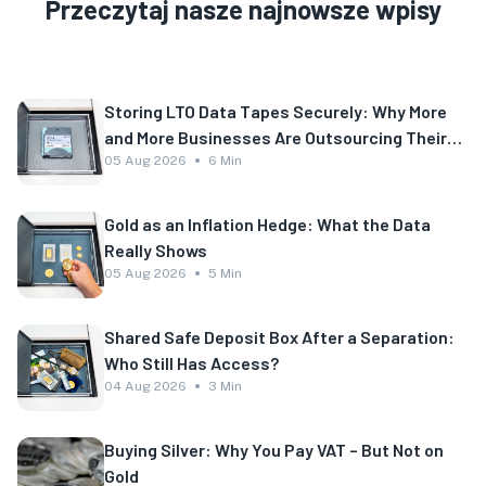
Przeczytaj nasze najnowsze wpisy
Storing LTO Data Tapes Securely: Why More
and More Businesses Are Outsourcing Their
Backup
05 Aug 2026
6 Min
Gold as an Inflation Hedge: What the Data
Really Shows
05 Aug 2026
5 Min
Shared Safe Deposit Box After a Separation:
Who Still Has Access?
04 Aug 2026
3 Min
Buying Silver: Why You Pay VAT – But Not on
Gold