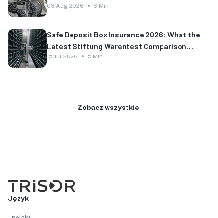
03 Aug 2026
6 Min
Safe Deposit Box Insurance 2026: What the
Latest Stiftung Warentest Comparison
Shows
15 Jul 2026
5 Min
Zobacz wszystkie
Język
polski