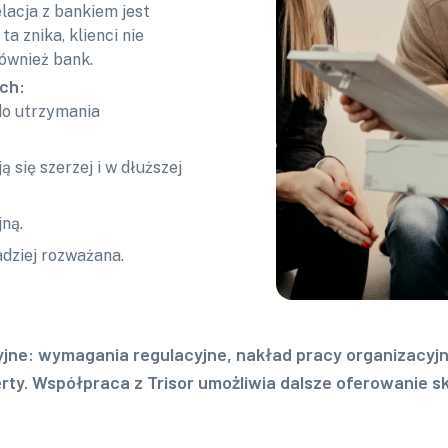
elacja z bankiem jest
 ta znika, klienci nie
również bank.
ch:
do utrzymania
ą się szerzej i w dłuższej
ną.
adziej rozważana.
yjne: wymagania regulacyjne, nakład pracy organizacyjn
erty. Współpraca z Trisor umożliwia dalsze oferowanie