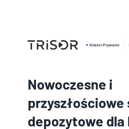
Prosimy pamiętać, że nasz personel nie mówi w wybran
lub podpisania umowy mogą Państwo zabrać ze sobą 
polski
Klienci Prywatni
Nowoczesne i
przyszłościowe 
depozytowe dla