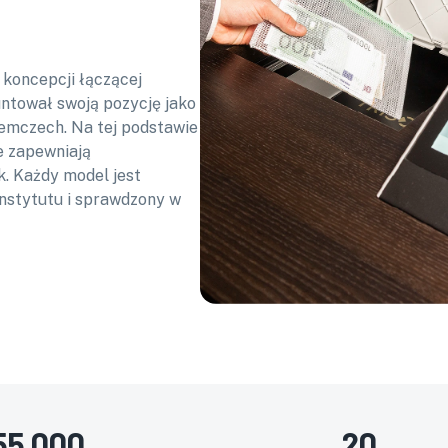
 koncepcji łączącej
untował swoją pozycję jako
emczech. Na tej podstawie
e zapewniają
. Każdy model jest
instytutu i sprawdzony w
55 000
20