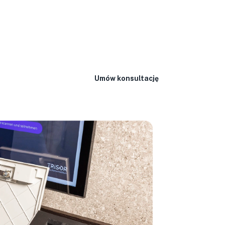
szej stronie internetowej. W przypadku konsultacji
Umów konsultację