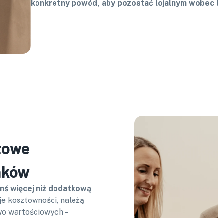
konkretny powód, aby pozostać lojalnym wobec 
towe
anków
mś więcej niż dodatkową
oje kosztowności, należą
owo wartościowych –