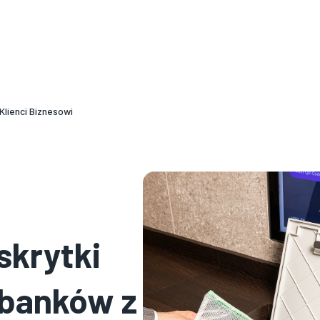
ym języku. Szczegółowe informacje o produkcie znajdą Państwo na na
tłumacza.
Klienci Biznesowi
skrytki
 banków z